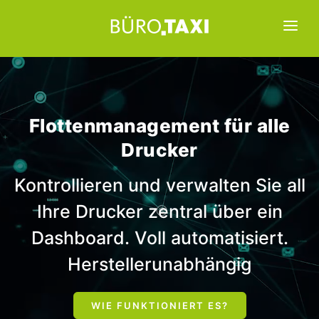
HOME
BÜROMATERIAL
BÜROTECHNIK
Flottenmanagement für alle
Drucker
BÜROMÖBEL
NESPRESSO
Kontrollieren und verwalten Sie all
SERVICES
Ihre Drucker zentral über ein
Dashboard. Voll automatisiert.
UNTERNEHMEN
Herstellerunabhängig
SHOP
MÖBEL SHOP
WIE FUNKTIONIERT ES?